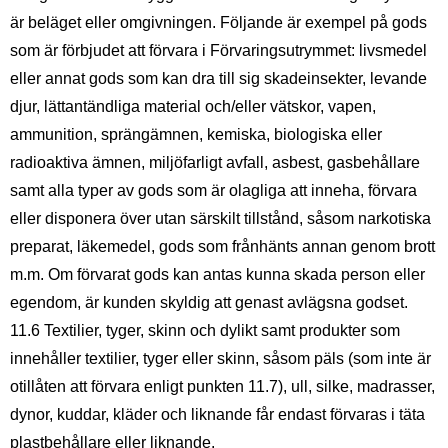
är beläget eller omgivningen. Följande är exempel på gods
som är förbjudet att förvara i Förvaringsutrymmet: livsmedel
eller annat gods som kan dra till sig skadeinsekter, levande
djur, lättantändliga material och/eller vätskor, vapen,
ammunition, sprängämnen, kemiska, biologiska eller
radioaktiva ämnen, miljöfarligt avfall, asbest, gasbehållare
samt alla typer av gods som är olagliga att inneha, förvara
eller disponera över utan särskilt tillstånd, såsom narkotiska
preparat, läkemedel, gods som frånhänts annan genom brott
m.m. Om förvarat gods kan antas kunna skada person eller
egendom, är kunden skyldig att genast avlägsna godset.
11.6 Textilier, tyger, skinn och dylikt samt produkter som
innehåller textilier, tyger eller skinn, såsom päls (som inte är
otillåten att förvara enligt punkten 11.7), ull, silke, madrasser,
dynor, kuddar, kläder och liknande får endast förvaras i täta
plastbehållare eller liknande.