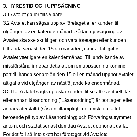
3. HYRESTID OCH UPPSÄGNING
3.1 Avtalet gäller tills vidare.
3.2 Avtalet kan sägas upp av företaget eller kunden till
utgången av en kalendermånad. Sådan uppsägning av
Avtalet ska ske skriftligen och vara företaget eller kunden
tillhanda senast den 15:e i månaden, i annat fall gäller
Avtalet ytterligare en kalendermånad. Till undvikande av
missförstånd innebär detta att om en uppsägning kommer
part till handa senare än den 15:e i en månad upphör Avtalet
att gälla vid utgången av nästföljande kalendermånad.
3.3 Har Avtalet sagts upp ska kunden tillse att eventuellt lås
eller annan låsanordning (”Låsanordning”) är borttagen eller
annars återställd (såsom tillämpligt i det enskilda fallet
beroende på typ av Låsanordning) och Förvaringsutrymmet
är tömt och städat senast den dag Avtalet upphör att gälla.
För det fall så inte skett har företaget vid Avtalets