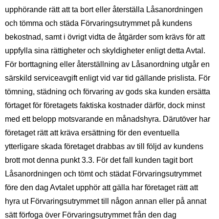
upphörande rätt att ta bort eller återställa Låsanordningen
och tömma och städa Förvaringsutrymmet på kundens
bekostnad, samt i övrigt vidta de åtgärder som krävs för att
uppfylla sina rättigheter och skyldigheter enligt detta Avtal.
För borttagning eller återställning av Låsanordning utgår en
särskild serviceavgift enligt vid var tid gällande prislista. För
tömning, städning och förvaring av gods ska kunden ersätta
förtaget för företagets faktiska kostnader därför, dock minst
med ett belopp motsvarande en månadshyra. Därutöver har
företaget rätt att kräva ersättning för den eventuella
ytterligare skada företaget drabbas av till följd av kundens
brott mot denna punkt 3.3. För det fall kunden tagit bort
Låsanordningen och tömt och städat Förvaringsutrymmet
före den dag Avtalet upphör att gälla har företaget rätt att
hyra ut Förvaringsutrymmet till någon annan eller på annat
sätt förfoga över Förvaringsutrymmet från den dag