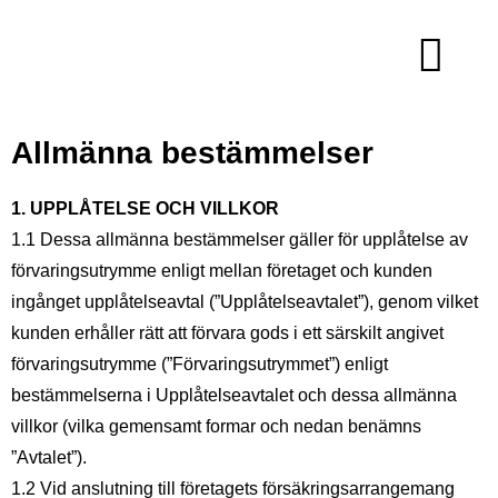
SE LEDIGA FÖRRÅD
VANLIGA FRÅGOR
MINA SIDOR
08-718 5000
Allmänna bestämmelser
1. UPPLÅTELSE OCH VILLKOR
1.1 Dessa allmänna bestämmelser gäller för upplåtelse av
förvaringsutrymme enligt mellan företaget och kunden
ingånget upplåtelseavtal (”Upplåtelseavtalet”), genom vilket
kunden erhåller rätt att förvara gods i ett särskilt angivet
förvaringsutrymme (”Förvaringsutrymmet”) enligt
bestämmelserna i Upplåtelseavtalet och dessa allmänna
villkor (vilka gemensamt formar och nedan benämns
”Avtalet”).
1.2 Vid anslutning till företagets försäkringsarrangemang