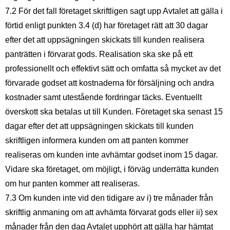
7.2 För det fall företaget skriftligen sagt upp Avtalet att gälla i
förtid enligt punkten 3.4 (d) har företaget rätt att 30 dagar
efter det att uppsägningen skickats till kunden realisera
panträtten i förvarat gods. Realisation ska ske på ett
professionellt och effektivt sätt och omfatta så mycket av det
förvarade godset att kostnaderna för försäljning och andra
kostnader samt utestående fordringar täcks. Eventuellt
överskott ska betalas ut till Kunden. Företaget ska senast 15
dagar efter det att uppsägningen skickats till kunden
skriftligen informera kunden om att panten kommer
realiseras om kunden inte avhämtar godset inom 15 dagar.
Vidare ska företaget, om möjligt, i förväg underrätta kunden
om hur panten kommer att realiseras.
7.3 Om kunden inte vid den tidigare av i) tre månader från
skriftlig anmaning om att avhämta förvarat gods eller ii) sex
månader från den dag Avtalet upphört att gälla har hämtat