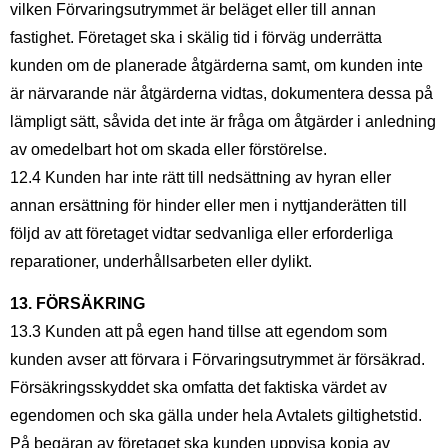
vilken Förvaringsutrymmet är beläget eller till annan
fastighet. Företaget ska i skälig tid i förväg underrätta
kunden om de planerade åtgärderna samt, om kunden inte
är närvarande när åtgärderna vidtas, dokumentera dessa på
lämpligt sätt, såvida det inte är fråga om åtgärder i anledning
av omedelbart hot om skada eller förstörelse.
12.4 Kunden har inte rätt till nedsättning av hyran eller
annan ersättning för hinder eller men i nyttjanderätten till
följd av att företaget vidtar sedvanliga eller erforderliga
reparationer, underhållsarbeten eller dylikt.
13. FÖRSÄKRING
13.3 Kunden att på egen hand tillse att egendom som
kunden avser att förvara i Förvaringsutrymmet är försäkrad.
Försäkringsskyddet ska omfatta det faktiska värdet av
egendomen och ska gälla under hela Avtalets giltighetstid.
På begäran av företaget ska kunden uppvisa kopia av